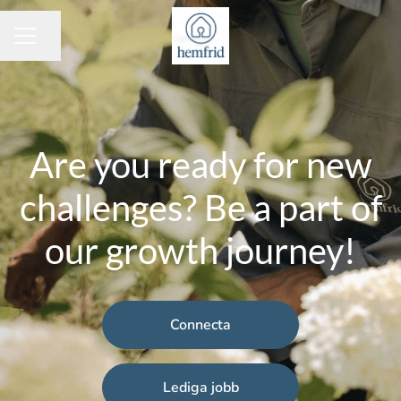
Dela sidan
KARRIÄRMENY
Are you ready for new
challenges? Be a part of
our growth journey!
Connecta
Lediga jobb