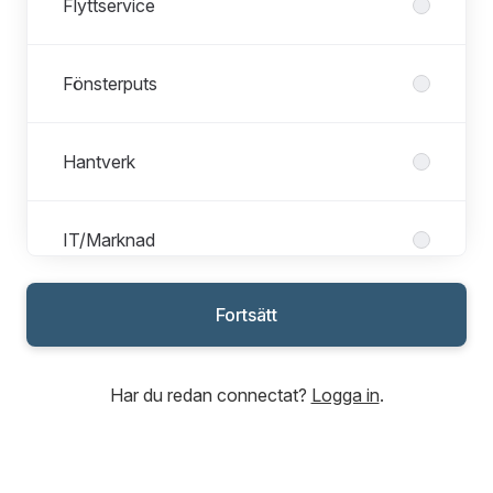
Flyttservice
Fönsterputs
Hantverk
IT/Marknad
Fortsätt
Ledarskap/Personal
Har du redan connectat?
Logga in
.
Städning
Sälj/Kundtjänst