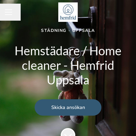
Dela sidan
KARRIÄRMENY
STÄDNING
·
UPPSALA
Hemstädare / Home
cleaner - Hemfrid
Uppsala
Skicka ansökan