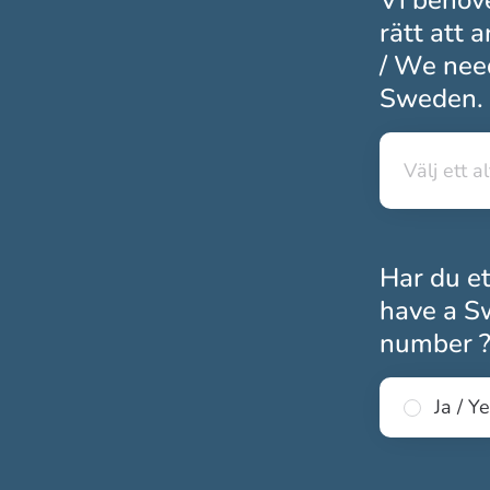
Vi behöve
rätt att 
/ We need
Sweden. 
Välj ett a
Välj ett a
Har du e
have a Sw
number 
Ja / Y