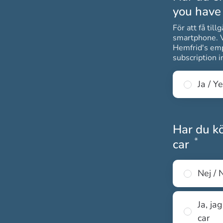
you have
För att få til
smartphone. Vi erbj
Hemfrid's emp
subscription i
Ja / Y
Har du kö
*
Obli
car
Nej / 
Ja, ja
car