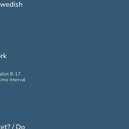
 swedish
rk
allet 8-17.
ime interval
et? / Do