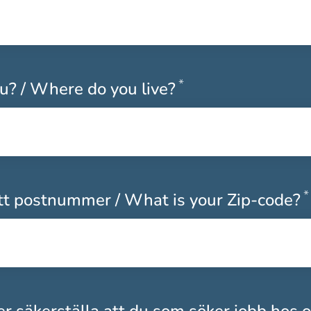
*
Obligatoriskt
u? / Where do you live?
*
itt postnummer / What is your Zip-code?