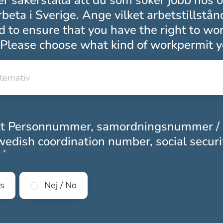
r säkerställa att du som söker jobb hos 
arbeta i Sverige. Ange vilket arbetstillstån
 to ensure that you have the right to wor
Please choose what kind of workpermit y
lternativ
lternativ
tt Personnummer, samordningsnummer /
edish coordination number, social securi
*
Obligatoriskt
?
es
Nej / No