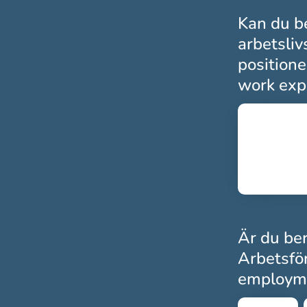
Kan du be
arbetsliv
positione
work expe
Är du ber
Arbetsför
employme