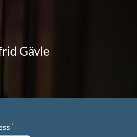
rid Gävle
*
Obligatoriskt
ress