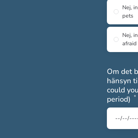
Nej, i
pets
Nej, i
afraid
Om det bl
hänsyn ti
could you
*
period)