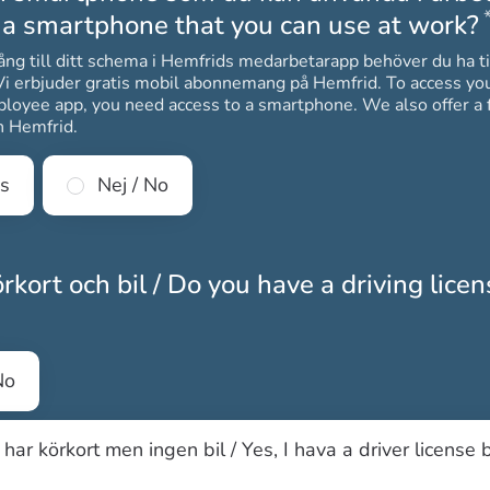
 a smartphone that you can use at work?
lgång till ditt schema i Hemfrids medarbetarapp behöver du ha ti
uder gratis mobil abonnemang på Hemfrid. To access your schedule in
loyee app, you need access to a smartphone. We also offer a 
n Hemfrid.
es
Nej / No
rkort och bil / Do you have a driving lice
gatoriskt
No
g har körkort men ingen bil / Yes, I hava a driver license 