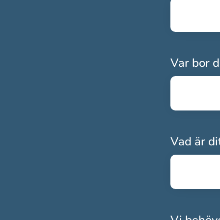
Var bor d
Vad är d