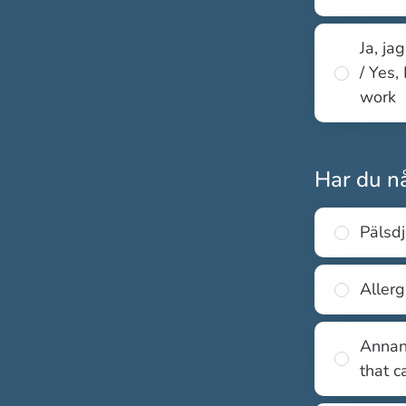
Ja, ja
/ Yes,
work
Har du nå
Pälsdj
Allerg
Annan 
that c