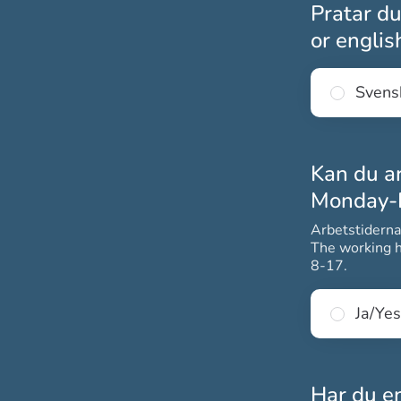
Pratar du
or engli
Svens
Kan du a
Monday-F
Arbetstiderna
The working h
8-17.
Ja/Yes
Har du e