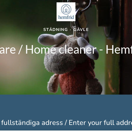
STÄDNING
·
GÄVLE
re / Home cleaner - Hemf
fullständiga adress / Enter your full add