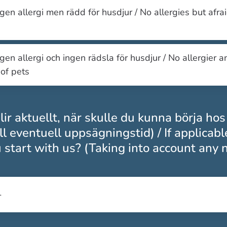
ngen allergi men rädd för husdjur / No allergies but afrai
ngen allergi och ingen rädsla för husdjur / No allergier a
 of pets
ir aktuellt, när skulle du kunna börja hos
ll eventuell uppsägningstid) / If applicab
 start with us? (Taking into account any 
Obligatoriskt