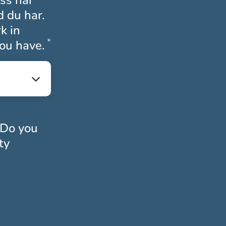
oss har
d du har.
k in
*
Obligatoriskt
ou have.
 Do you
ty