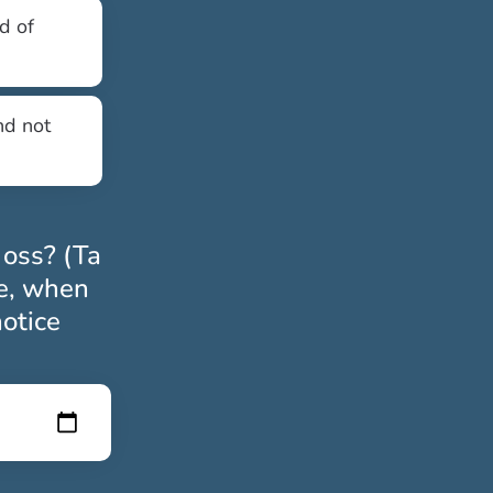
d of
nd not
 oss? (Ta
le, when
notice