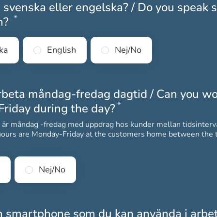
 svenska eller engelska? / Do you speak
*
Obligatoriskt
sh?
ka
English
Nej/No
rbeta måndag-fredag dagtid / Can you wo
*
Obligatoriskt
riday during the day?
 är måndag -fredag med uppdrag hos kunder mellan tidsinterv
ours are Monday-Friday at the customers home between the t
Nej/No
n smartphone som du kan använda i arbet