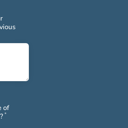
r
evious
toriskt
 of
*
Obligatoriskt
?