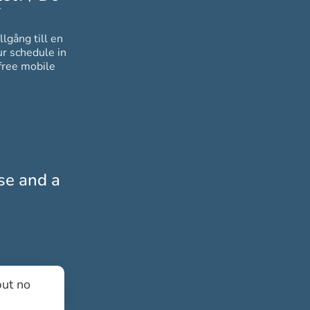
*
Obligatoriskt
llgång till en
free mobile
nse and a
but no