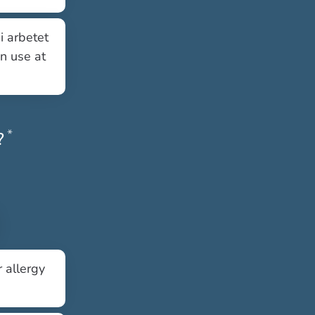
i arbetet
an use at
*
Obligatoriskt
?
 allergy