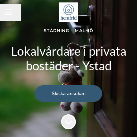
Dela sidan
KARRIÄRMENY
STÄDNING
·
MALMÖ
Lokalvårdare i privata
bostäder - Ystad
Skicka ansökan