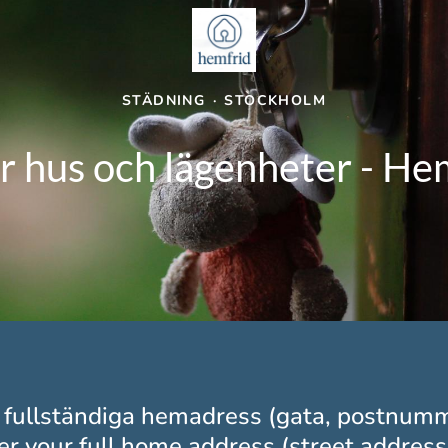
STÄDNING
·
STOCKHOLM
r hus och lägenheter - H
 fullständiga hemadress (gata, postnum
ter your full home address (street address