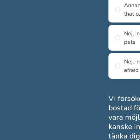
Annan 
that c
Nej, i
pets
Nej, i
afraid
Vi försök
bostad fö
vara möjl
kanske in
tänka dig