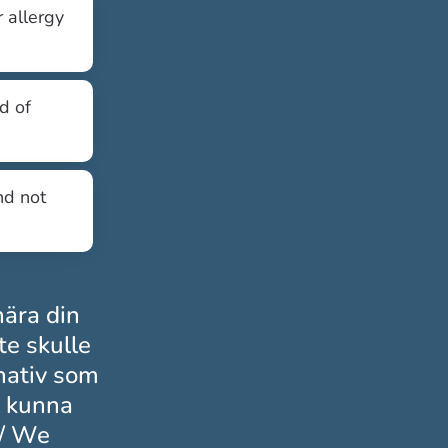
 allergy
d of
nd not
nära din
te skulle
rnativ som
ll kunna
// We