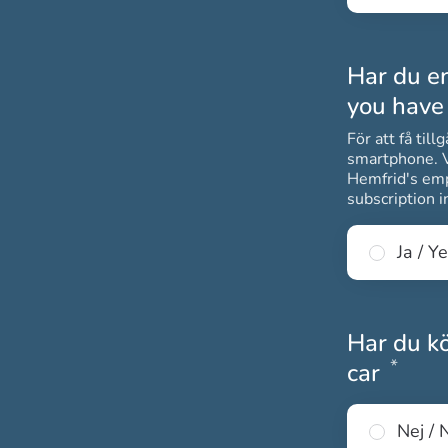
Har du e
you have
För att få til
smartphone. Vi erbj
Hemfrid's emp
subscription i
Ja / Y
Har du kö
*
Obli
car
Nej / 