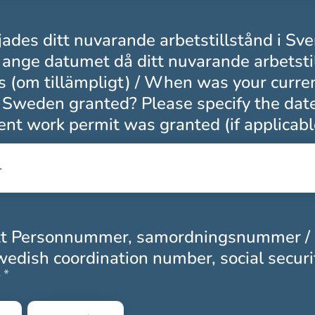
jades ditt nuvarande arbetstillstånd i Sve
 ange datumet då ditt nuvarande arbetsti
s (om tillämpligt) / When was your curre
n Sweden granted? Please specify the da
ent work permit was granted (if applicabl
tt Personnummer, samordningsnummer /
edish coordination number, social securi
*
Obligatoriskt
?