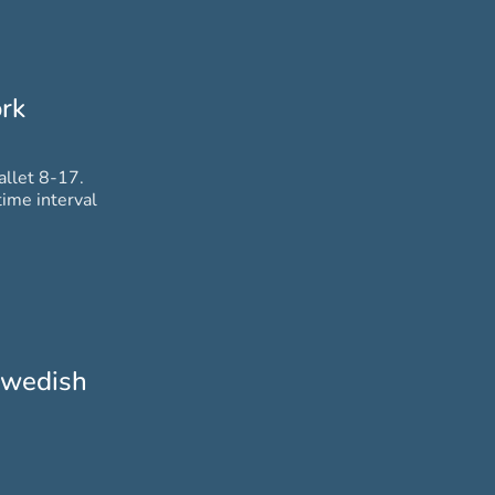
rk
allet 8-17.
ime interval
 swedish