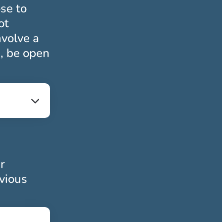
se to
ot
nvolve a
e, be open
riskt
r
evious
toriskt