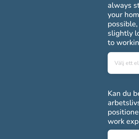
always st
your home
possible,
slightly 
to workin
Välj ett el
Välj ett el
Kan du be
arbetsliv
positione
work expe