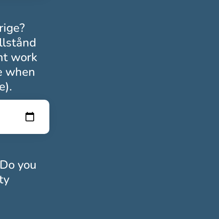
rige?
llstånd
nt work
te when
e).
 Do you
ty