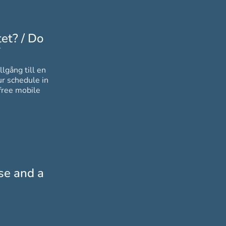
et? / Do
*
Obligatoriskt
llgång till en
free mobile
nse and a