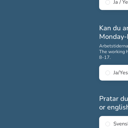
Ja / Y
Kan du a
Monday-F
Arbetstiderna
The working h
8-17.
Ja/Yes
Pratar du
or engli
Svens