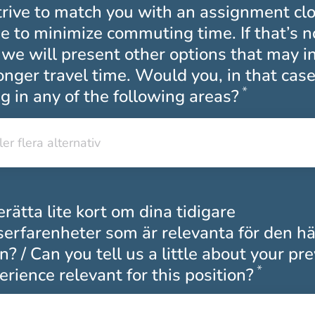
rive to match you with an assignment clo
 to minimize commuting time. If that’s n
 we will present other options that may i
longer travel time. Would you, in that cas
*
Obligato
g in any of the following areas?
ler flera alternativ
ler flera alternativ
rätta lite kort om dina tidigare
serfarenheter som är relevanta för den hä
n? / Can you tell us a little about your pr
*
Obliga
rience relevant for this position?