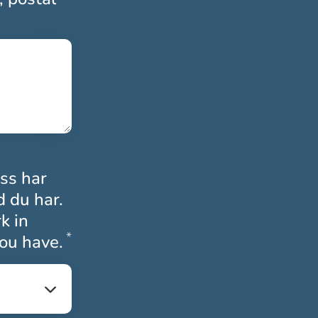
oss har
d du har.
k in
*
Obligatoriskt
ou have.