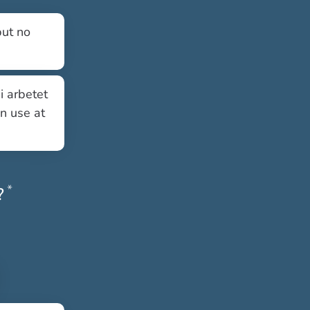
but no
i arbetet
an use at
*
Obligatoriskt
?