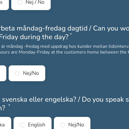
es
Nej / No
rbeta måndag-fredag dagtid / Can you wo
*
Obligatoriskt
riday during the day?
 är måndag -fredag med uppdrag hos kunder mellan tidsinterv
ours are Monday-Friday at the customers home between the t
Nej/No
 svenska eller engelska? / Do you speak
*
Obligatoriskt
sh?
ka
English
Nej/No