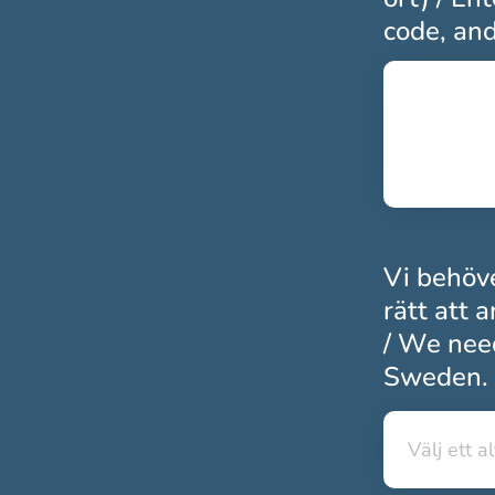
code, and
Vi behöve
rätt att 
/ We need
Sweden. 
Välj ett a
Välj ett a