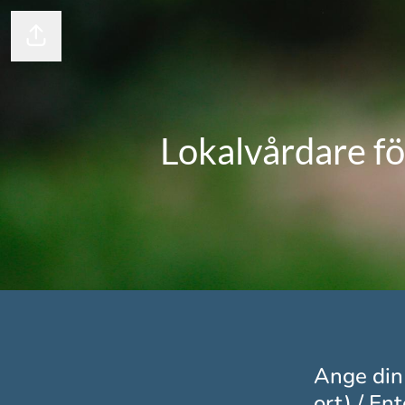
Dela sidan
Lokalvårdare fö
Ange din
ort) / En