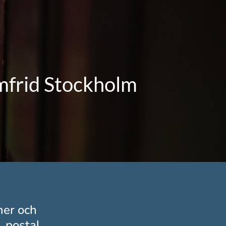
emfrid Stockholm
mer och
, postal