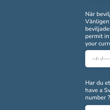
När bevil
Vänligen
beviljade
permit i
your curr
Har du e
have a Sw
number 