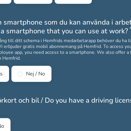
n smartphone som du kan använda i arbet
 a smartphone that you can use at work?
lgång till ditt schema i Hemfrids medarbetarapp behöver du ha ti
uder gratis mobil abonnemang på Hemfrid. To access your schedule in
loyee app, you need access to a smartphone. We also offer a 
n Hemfrid.
es
Nej / No
rkort och bil / Do you have a driving lice
gatoriskt
No