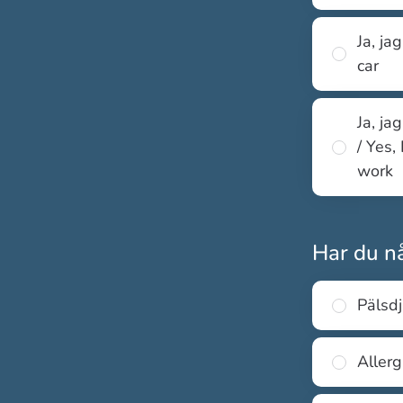
Ja, ja
car
Ja, ja
/ Yes,
work
Har du nå
Pälsdj
Allerg