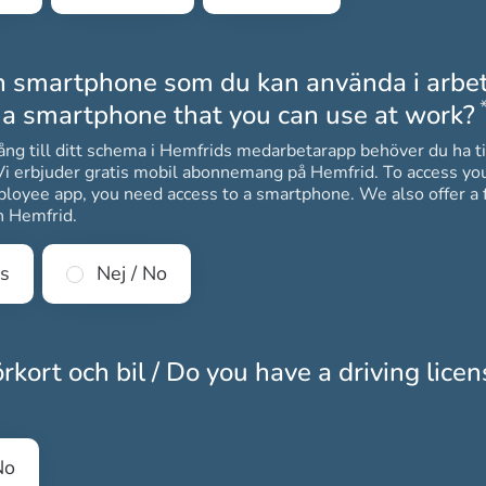
n smartphone som du kan använda i arbet
 a smartphone that you can use at work?
lgång till ditt schema i Hemfrids medarbetarapp behöver du ha ti
uder gratis mobil abonnemang på Hemfrid. To access your schedule in
loyee app, you need access to a smartphone. We also offer a 
n Hemfrid.
es
Nej / No
rkort och bil / Do you have a driving lice
gatoriskt
No