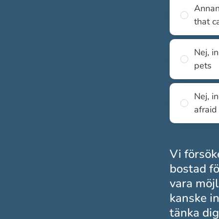
Annan 
that c
Nej, i
pets
Nej, i
afraid
Vi försök
bostad fö
vara möjl
kanske in
tänka dig