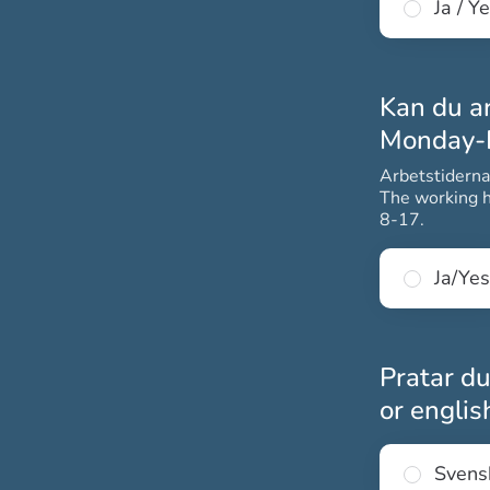
Ja / Y
Kan du a
Monday-F
Arbetstiderna
The working h
8-17.
Ja/Yes
Pratar du
or engli
Svens