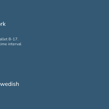
rk
allet 8-17.
ime interval
 swedish