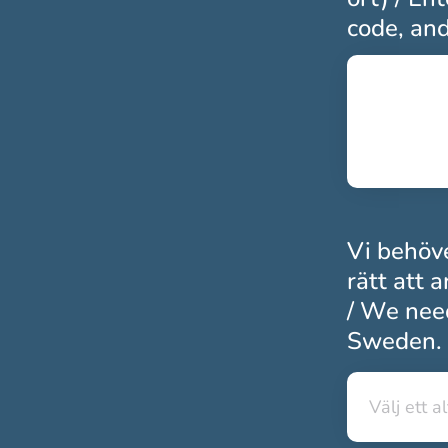
code, and
Vi behöve
rätt att 
/ We need
Sweden. 
Välj ett a
Välj ett a