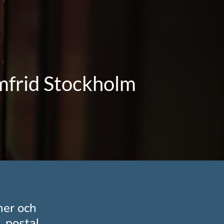
emfrid Stockholm
mer och
, postal