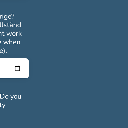
rige?
llstånd
nt work
te when
e).
 Do you
ty