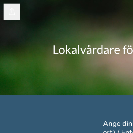
Dela sidan
Lokalvårdare fö
Ange din
ort) / En