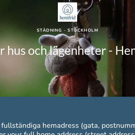
STÄDNING
·
STOCKHOLM
r hus och lägenheter - H
 fullständiga hemadress (gata, postnum
ter your full home address (street address