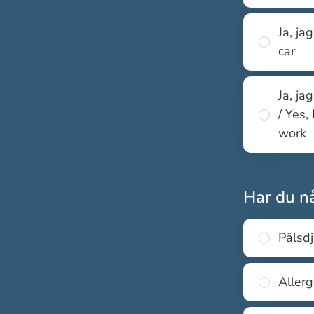
Ja, ja
car
Ja, ja
/ Yes,
work
Har du nå
Pälsdj
Allerg