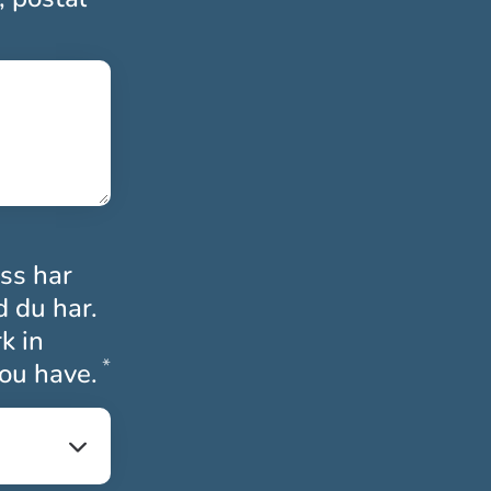
oss har
d du har.
k in
*
Obligatoriskt
ou have.