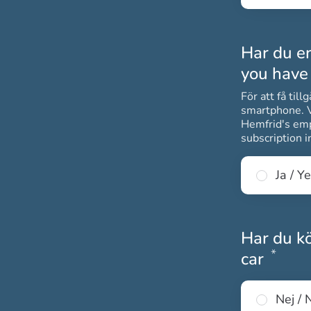
Har du e
you have
För att få til
smartphone. Vi erbj
Hemfrid's emp
subscription i
Ja / Y
Har du kö
*
Obli
car
Nej / 