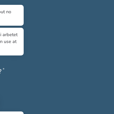
but no
i arbetet
an use at
*
Obligatoriskt
?