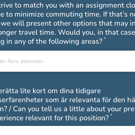
rive to match you with an assignment clo
 to minimize commuting time. If that’s n
 we will present other options that may i
longer travel time. Would you, in that cas
*
Obligato
g in any of the following areas?
ler flera alternativ
ler flera alternativ
rätta lite kort om dina tidigare
serfarenheter som är relevanta för den hä
n? / Can you tell us a little about your pr
*
Obliga
rience relevant for this position?