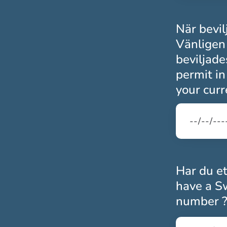
När bevil
Vänligen
beviljade
permit i
your curr
Har du e
have a Sw
number 