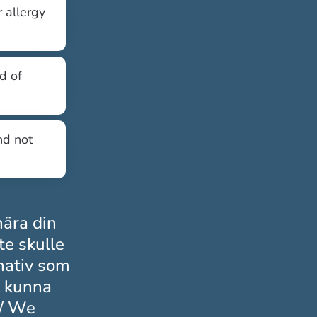
 allergy
d of
nd not
nära din
te skulle
rnativ som
ll kunna
// We