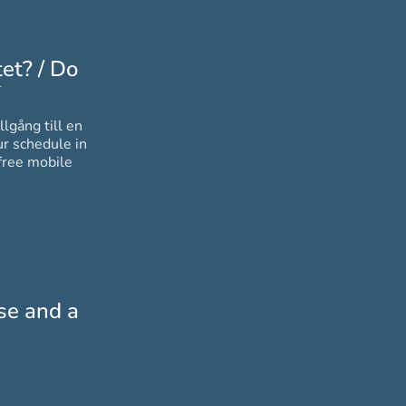
et? / Do
*
Obligatoriskt
llgång till en
free mobile
nse and a