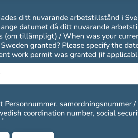
jades ditt nuvarande arbetstillstånd i Sve
 ange datumet då ditt nuvarande arbetsti
s (om tillämpligt) / When was your curre
n Sweden granted? Please specify the da
ent work permit was granted (if applicabl
tt Personnummer, samordningsnummer /
edish coordination number, social securi
*
Obligatoriskt
?