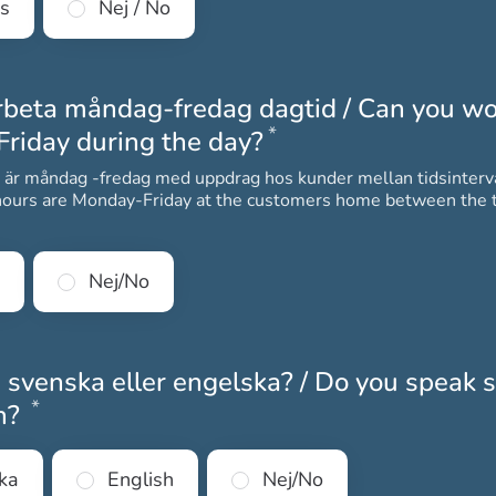
es
Nej / No
rbeta måndag-fredag dagtid / Can you wo
*
Obligatoriskt
riday during the day?
 är måndag -fredag med uppdrag hos kunder mellan tidsinterv
ours are Monday-Friday at the customers home between the t
Nej/No
 svenska eller engelska? / Do you speak
*
Obligatoriskt
sh?
ka
English
Nej/No