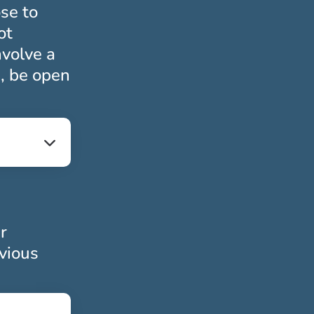
se to
ot
nvolve a
e, be open
riskt
r
evious
toriskt