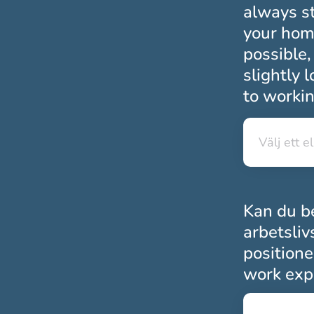
always st
your home
possible,
slightly 
to workin
Välj ett el
Välj ett el
Kan du be
arbetsliv
positione
work expe