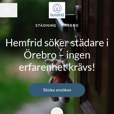
Dela sidan
KARRIÄRMENY
STÄDNING
·
ÖREBRO
Hemfrid söker städare i
Örebro – ingen
erfarenhet krävs!
Skicka ansökan