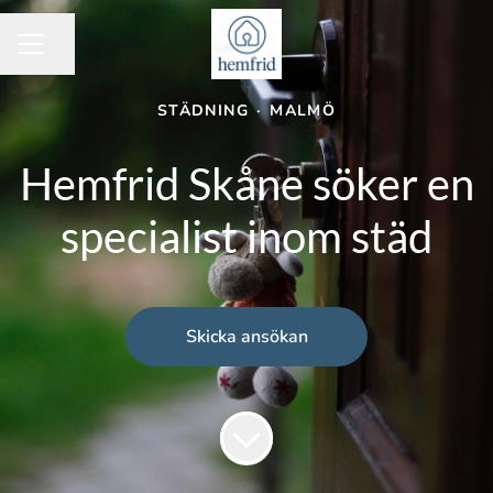
Dela sidan
KARRIÄRMENY
STÄDNING
·
MALMÖ
Hemfrid Skåne söker en
specialist inom städ
Skicka ansökan