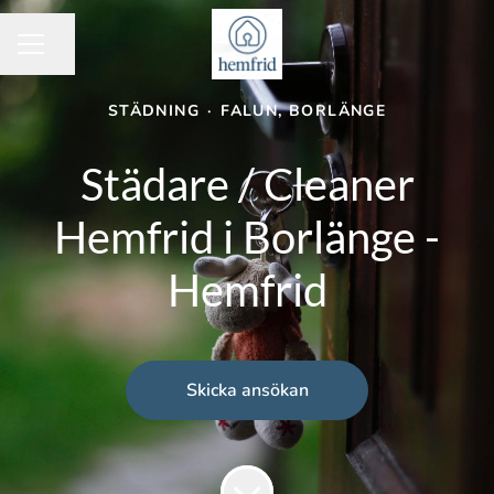
Dela sidan
KARRIÄRMENY
STÄDNING
·
FALUN, BORLÄNGE
Städare / Cleaner
Hemfrid i Borlänge -
Hemfrid
Skicka ansökan