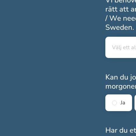
Vi behöve
rätt att 
/ We need
Sweden. 
Välj ett a
Välj ett a
Kan du jo
morgone
Ja
Har du e