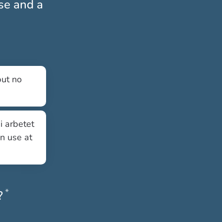
nse and a
but no
i arbetet
an use at
*
Obligatoriskt
?