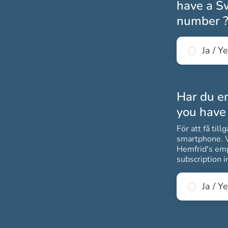
have a Sw
number 
Ja / Y
Har du e
you have
För att få til
smartphone. Vi erbj
Hemfrid's emp
subscription i
Ja / Y