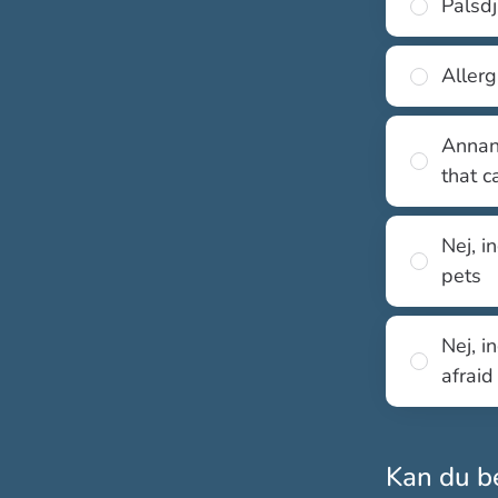
Pälsdj
Allerg
Annan 
that c
Nej, i
pets
Nej, i
afraid
Kan du be