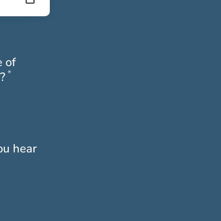
 of
*
Obligatoriskt
?
ou hear