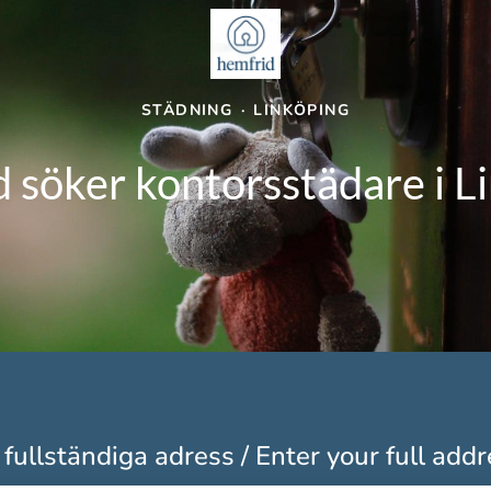
STÄDNING
·
LINKÖPING
 söker kontorsstädare i L
fullständiga adress / Enter your full add