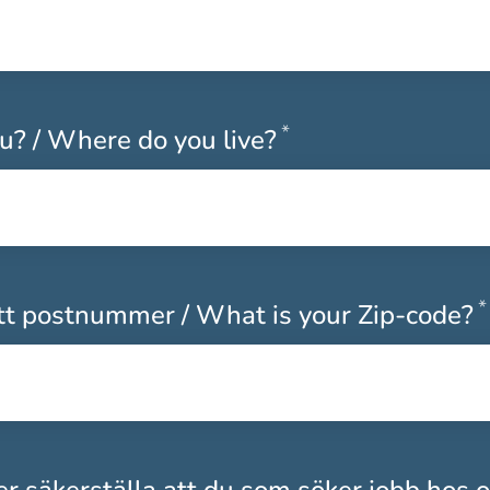
*
Obligatoriskt
u? / Where do you live?
*
itt postnummer / What is your Zip-code?