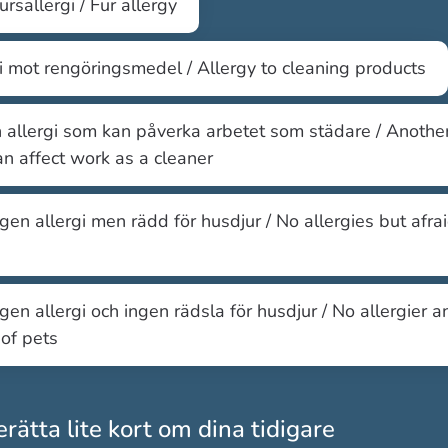
ursallergi / Fur allergy
i mot rengöringsmedel / Allergy to cleaning products
allergi som kan påverka arbetet som städare / Another
an affect work as a cleaner
ngen allergi men rädd för husdjur / No allergies but afrai
ngen allergi och ingen rädsla för husdjur / No allergier a
 of pets
rätta lite kort om dina tidigare