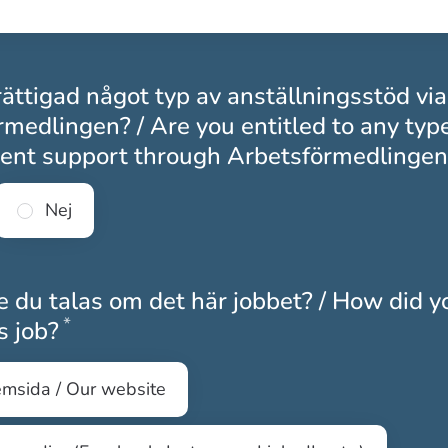
ättigad något typ av anställningsstöd via
medlingen? / Are you entitled to any type
nt support through Arbetsförmedlingen
Nej
 du talas om det här jobbet? / How did y
*
Obligatoriskt
s job?
emsida / Our website