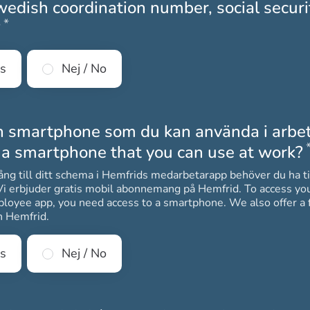
edish coordination number, social securi
*
Obligatoriskt
?
es
Nej / No
n smartphone som du kan använda i arbet
 a smartphone that you can use at work?
lgång till ditt schema i Hemfrids medarbetarapp behöver du ha ti
uder gratis mobil abonnemang på Hemfrid. To access your schedule in
loyee app, you need access to a smartphone. We also offer a 
n Hemfrid.
es
Nej / No