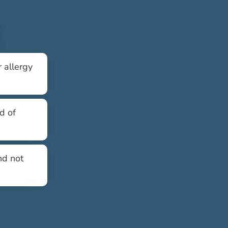
 allergy
d of
nd not