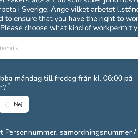
r säkerställa att du som söker jobb hos 
arbeta i Sverige. Ange vilket arbetstillstån
 to ensure that you have the right to wor
Please choose what kind of workpermit y
lternativ
lternativ
bba måndag till fredag från kl. 06:00 på
*
Obligatoriskt
n?
Nej
tt Personnummer, samordningsnummer /