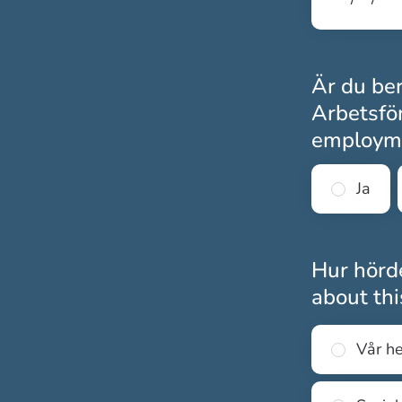
Är du ber
Arbetsför
employme
Ja
Hur hörde
about thi
Vår h