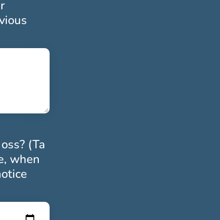
r
evious
toriskt
 oss? (Ta
le, when
notice