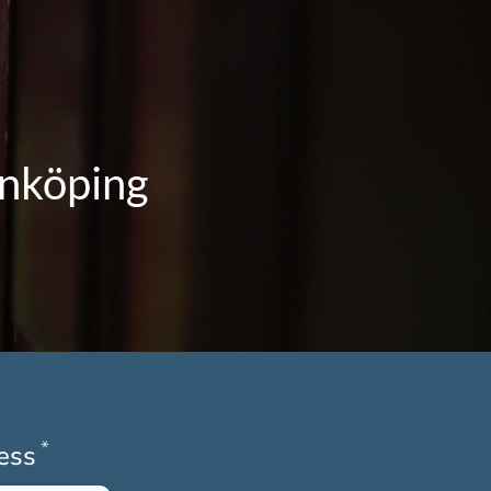
inköping
*
Obligatoriskt
ress