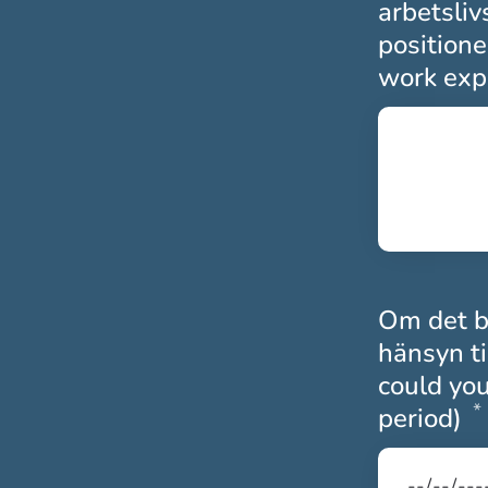
arbetsliv
positione
work expe
Om det bl
hänsyn ti
could you
*
period)