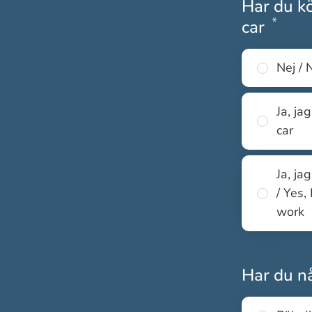
Har du kö
*
Obli
car
Nej / 
Ja, ja
car
Ja, ja
/ Yes,
work
Har du nå