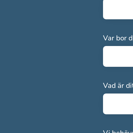
Var bor d
Vad är d