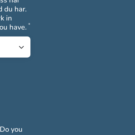
oss har
d du har.
k in
*
Obligatoriskt
ou have.
 Do you