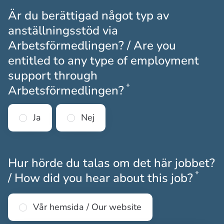
Är du berättigad något typ av
anställningsstöd via
Arbetsförmedlingen? / Are you
entitled to any type of employment
support through
*
Obligatoriskt
Arbetsförmedlingen?
Ja
Nej
Hur hörde du talas om det här jobbet?
*
Obli
/ How did you hear about this job?
Vår hemsida / Our website