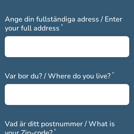
Ange din fullständiga adress / Enter
*
Obligatoriskt
your full address
*
Obliga
Var bor du? / Where do you live?
Vad är ditt postnummer / What is
*
Obligatoriskt
your Zip-code?