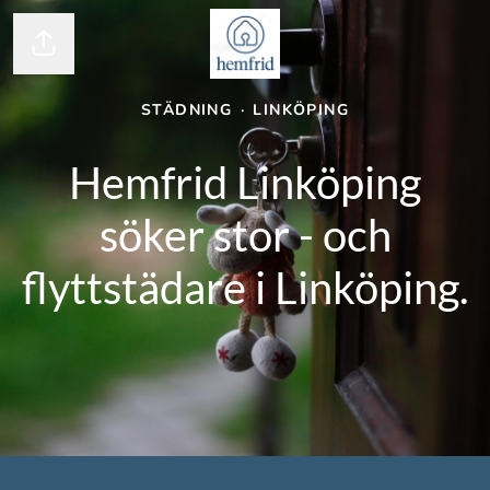
Dela sidan
STÄDNING
·
LINKÖPING
Hemfrid Linköping
söker stor - och
flyttstädare i Linköping.