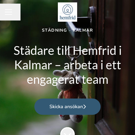
Dela sidan
KARRIÄRMENY
STÄDNING
·
KALMAR
Städare till Hemfrid i
Kalmar – arbeta i ett
engagerat team
Skicka ansökan