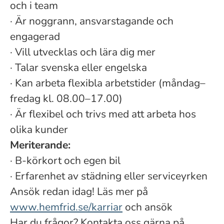
och i team
·
Är noggrann, ansvarstagande och
engagerad
·
Vill utvecklas och lära dig mer
·
Talar svenska eller engelska
·
Kan arbeta flexibla arbetstider (måndag–
fredag kl. 08.00–17.00)
·
Är flexibel och trivs med att arbeta hos
olika kunder
Meriterande:
·
B-körkort och egen bil
·
Erfarenhet av städning eller serviceyrken
Ansök redan idag! Läs mer på
www.hemfrid.se/karriar
och ansök
Har du frågor? Kontakta oss gärna på