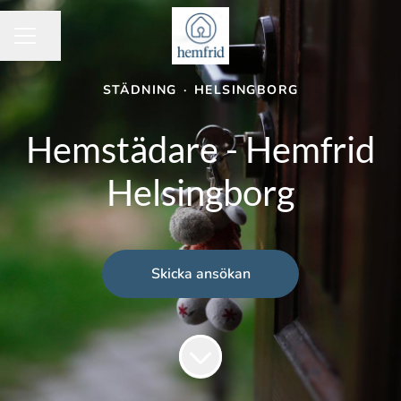
Dela sidan
KARRIÄRMENY
STÄDNING
·
HELSINGBORG
Hemstädare - Hemfrid
Helsingborg
Skicka ansökan