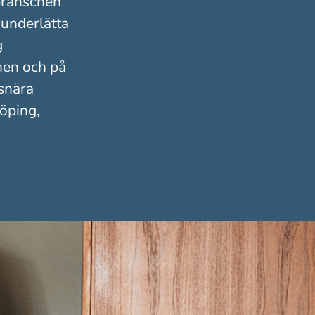
 branschen
 underlätta
g
chen och på
lsnära
köping,