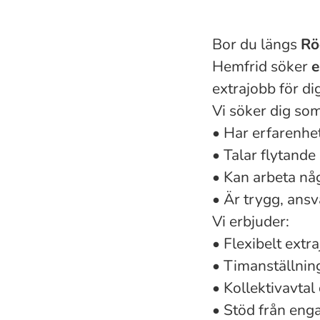
Bor du längs
Rö
Hemfrid söker
e
extrajobb för dig
Vi söker dig som
• Har erfarenhet
• Talar flytande
• Kan arbeta nå
• Är trygg, ans
Vi erbjuder:
• Flexibelt extr
• Timanställnin
• Kollektivavtal
• Stöd från eng