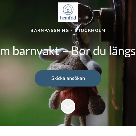
BARNPASSNING
·
STOCKHOLM
m barnvakt – Bor du längs
Skicka ansökan