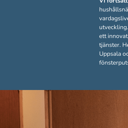
Vi fortsät
hushållsnä
vardagslive
utveckling.
ett innova
tjänster. 
Uppsala oc
fönsterput