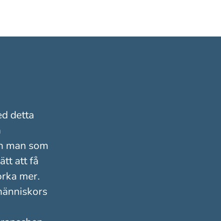
d detta
n
 en man som
tt att få
 orka mer.
 människors