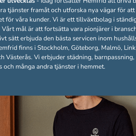
ter utvecklas
- Idag fortsätter Hemfrid att driva
ra tjänster framåt och utforska nya vägar för att
t för våra kunder. Vi är ett tillväxtbolag i ständi
 Vårt mål är att fortsätta vara pionjärer i brans
tivt sätt erbjuda den bästa servicen inom hushål
Hemfrid finns i Stockholm, Göteborg, Malmö, Lin
h Västerås. Vi erbjuder städning, barnpassning,
s och många andra tjänster i hemmet.