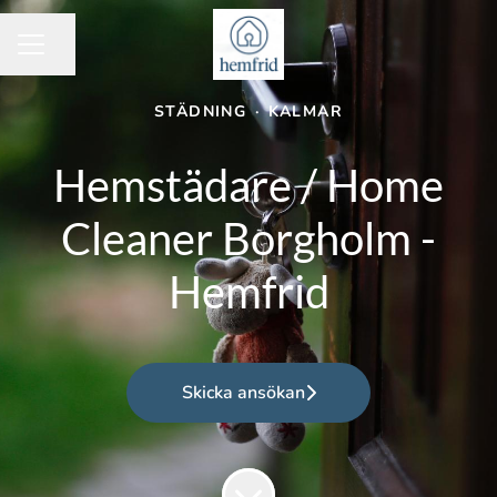
Dela sidan
KARRIÄRMENY
STÄDNING
·
KALMAR
Hemstädare / Home
Cleaner Borgholm -
Hemfrid
Skicka ansökan