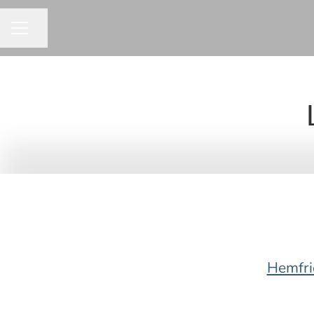
Dela sidan
KARRIÄRMENY
Hemfri